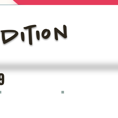
dition
9