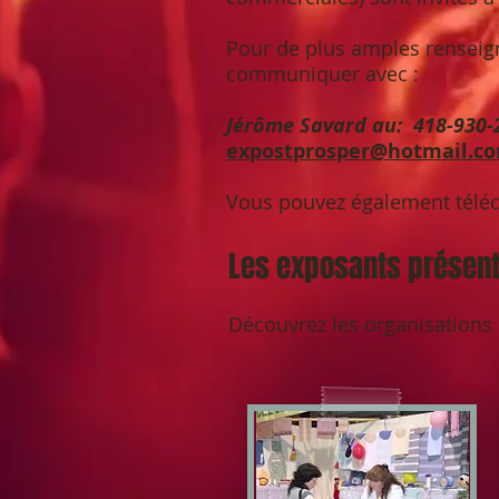
Pour de plus amples renseign
communiquer avec :
Jérôme Savard au: 418-930-
expostprosper@hotmail.c
Vous pouvez également téléch
Les exposants présen
Découvrez les organisations d