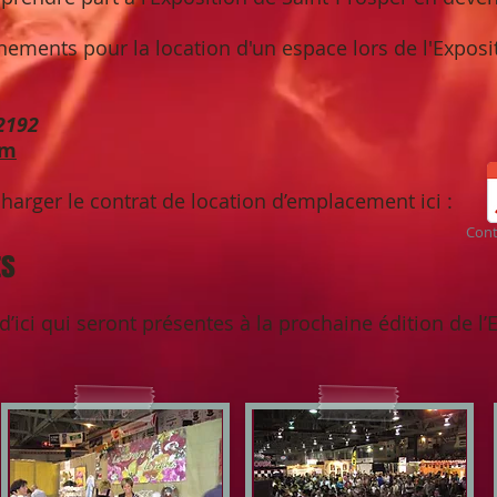
ements pour la location d'un espace lors de l'Exposit
2192
om
arger le contrat de location d’emplacement ici :
Cont
ts
’ici qui seront présentes à la prochaine édition de l’