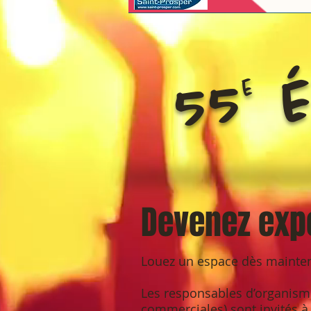
55 é
e
Devenez exp
Louez un espace dès maintenan
Les responsables d’organismes 
commerciales) sont invités à